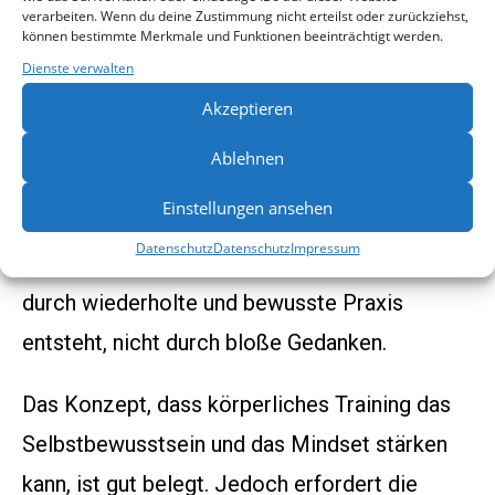
verarbeiten. Wenn du deine Zustimmung nicht erteilst oder zurückziehst,
und eine mentale Stärke entwickeln, jedoch
können bestimmte Merkmale und Funktionen beeinträchtigt werden.
führt die einfache Auseinandersetzung mit
Dienste verwalten
bestimmten Gedanken nicht automatisch zu
Akzeptieren
einem „Siegerdenken“. Der Artikel vermischt
Ablehnen
hier den Effekt von physischem Training und
Einstellungen ansehen
mentalem Training, ohne die Notwendigkeit
Datenschutz
Datenschutz
Impressum
klarzustellen, dass nachhaltige mentale Stärke
durch wiederholte und bewusste Praxis
entsteht, nicht durch bloße Gedanken.
Das Konzept, dass körperliches Training das
Selbstbewusstsein und das Mindset stärken
kann, ist gut belegt. Jedoch erfordert die