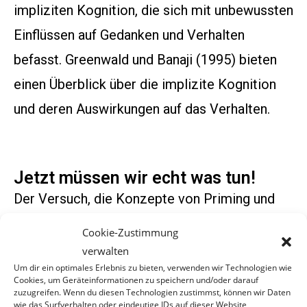
impliziten Kognition, die sich mit unbewussten
Einflüssen auf Gedanken und Verhalten
befasst. Greenwald und Banaji (1995) bieten
einen Überblick über die implizite Kognition
und deren Auswirkungen auf das Verhalten.
Jetzt müssen wir echt was tun!
Der Versuch, die Konzepte von Priming und
Mindset-Training auf Krav Maga zu
Cookie-Zustimmung
übertragen, ist interessant, aber nicht ganz
verwalten
Um dir ein optimales Erlebnis zu bieten, verwenden wir Technologien wie
schlüssig. Zwar kann das regelmäßige Training
Cookies, um Geräteinformationen zu speichern und/oder darauf
zuzugreifen. Wenn du diesen Technologien zustimmst, können wir Daten
in Krav Maga das Selbstbewusstsein stärken
wie das Surfverhalten oder eindeutige IDs auf dieser Website