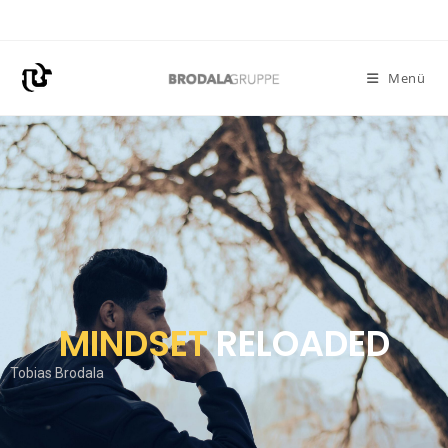
Menü
MINDSET
RELOADED
Tobias Brodala