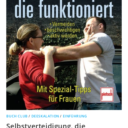
BUCH CLUB
/
DEESKALATION
/
EINFÜHRUNG
Selbstverteidigung, die