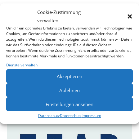
von Keith R. Kernspecht
Cookie-Zustimmung
verwalten
„Der Letzte wird der Erste sein“ ist ein Buch, das man nicht
Um dir ein optimales Erlebnis zu bieten, verwenden wir Technologien wie
wegen seiner Fakten oder seiner Argumentationslogik liest,
Cookies, um Geräteinformationen zu speichern und/oder darauf
sondern wegen seiner Stimme. Keith R. Kernspecht spricht
zuzugreifen. Wenn du diesen Technologien zustimmst, können wir Daten
wie das Surfverhalten oder eindeutige IDs auf dieser Website
als Suchender, als Selbstkritiker und als Mensch, der über
verarbeiten. Wenn du deine Zustimmung nicht erteilst oder zurückziehst,
Jahrzehnte hinweg eine Bewegung geprägt hat, und zwar
können bestimmte Merkmale und Funktionen beeinträchtigt werden.
mit all ihren Licht- und Schattenseiten. Wer sich für die
Dienste verwalten
Innenwelt von Menschen interessiert, die mit Kampfkunst
Akzeptieren
ihr Leben gestalten (und gelegentlich inszenieren), kann
von der Lektüre profitieren.
Ablehnen
0 KOMMENTARE
6. MAI 2025
Einstellungen ansehen
Datenschutz
Datenschutz
Impressum