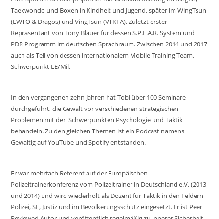
Taekwondo und Boxen in Kindheit und Jugend, später im WingTsun
(EWTO & Dragos) und VingTsun (VTKFA). Zuletzt erster
Repräsentant von Tony Blauer für dessen S.P.E.A.R. System und
PDR Programm im deutschen Sprachraum. Zwischen 2014 und 2017
auch als Teil von dessen internationalem Mobile Training Team,
Schwerpunkt LE/Mil.
In den vergangenen zehn Jahren hat Tobi über 100 Seminare
durchgeführt, die Gewalt vor verschiedenen strategischen
Problemen mit den Schwerpunkten Psychologie und Taktik
behandeln. Zu den gleichen Themen ist ein Podcast namens
Gewaltig auf YouTube und Spotify entstanden.
Er war mehrfach Referent auf der Europäischen
Polizeitrainerkonferenz vom Polizeitrainer in Deutschland e.V. (2013
und 2014) und wird wiederholt als Dozent für Taktik in den Feldern
Polizei, SE, Justiz und im Bevölkerungsschutz eingesetzt. Er ist Peer
Reviewed Autor und veröffentlich regelmäßig zu innerer Sicherheit