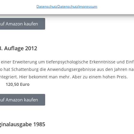
Meichenbaums eigenen Erkenntnissen.
Datenschutz
Datenschutz
Impressum
17,96 Euro
uf Amazon kaufen
3. Auflage 2012
 einer Erweiterung um tiefenpsychologische Erkenntnisse und Einf
so hat Schattenburg die Anwendungsergebnisse aus den Jahren na
integriert. Hier bekommt man mehr. Aber zu einem hohen Preis.
120,50 Euro
uf Amazon kaufen
ginalausgabe 1985