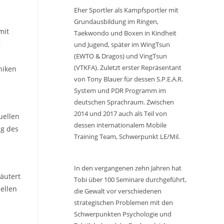
Eher Sportler als Kampfsportler mit
Grundausbildung im Ringen,
mit
Taekwondo und Boxen in Kindheit
g
und Jugend, später im WingTsun
(EWTO & Dragos) und VingTsun
(VTKFA). Zuletzt erster Repräsentant
niken
von Tony Blauer für dessen S.P.E.A.R.
System und PDR Programm im
deutschen Sprachraum. Zwischen
2014 und 2017 auch als Teil von
uellen
dessen internationalem Mobile
ng des
Training Team, Schwerpunkt LE/Mil.
In den vergangenen zehn Jahren hat
äutert
Tobi über 100 Seminare durchgeführt,
ellen
die Gewalt vor verschiedenen
strategischen Problemen mit den
Schwerpunkten Psychologie und