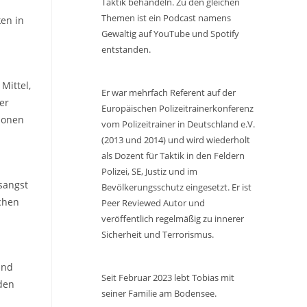
Taktik behandeln. Zu den gleichen
Themen ist ein Podcast namens
en in
Gewaltig auf YouTube und Spotify
entstanden.
Mittel,
Er war mehrfach Referent auf der
er
Europäischen Polizeitrainerkonferenz
tionen
vom Polizeitrainer in Deutschland e.V.
(2013 und 2014) und wird wiederholt
als Dozent für Taktik in den Feldern
Polizei, SE, Justiz und im
sangst
Bevölkerungsschutz eingesetzt. Er ist
ichen
Peer Reviewed Autor und
veröffentlich regelmäßig zu innerer
Sicherheit und Terrorismus.
und
Seit Februar 2023 lebt Tobias mit
den
seiner Familie am Bodensee.