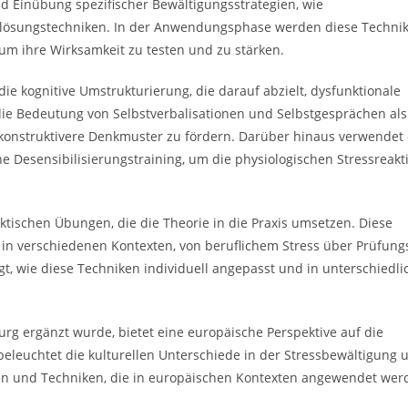
nd Einübung spezifischer Bewältigungsstrategien, wie
mlösungstechniken. In der Anwendungsphase werden diese Technik
um ihre Wirksamkeit zu testen und zu stärken.
ie kognitive Umstrukturierung, die darauf abzielt, dysfunktionale
e Bedeutung von Selbstverbalisationen und Selbstgesprächen als 
 konstruktivere Denkmuster zu fördern. Darüber hinaus verwendet 
e Desensibilisierungstraining, um die physiologischen Stressreak
aktischen Übungen, die die Theorie in die Praxis umsetzen. Diese
n in verschiedenen Kontexten, von beruflichem Stress über Prüfung
t, wie diese Techniken individuell angepasst und in unterschiedl
rg ergänzt wurde, bietet eine europäische Perspektive auf die
leuchtet die kulturellen Unterschiede in der Stressbewältigung 
n und Techniken, die in europäischen Kontexten angewendet wer