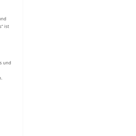
 und
“ ist
is und
n.