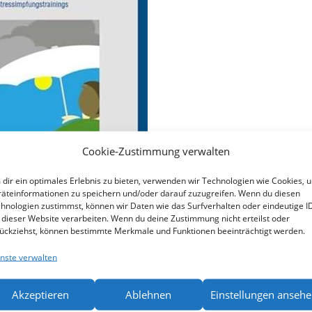
Cookie-Zustimmung verwalten
dir ein optimales Erlebnis zu bieten, verwenden wir Technologien wie Cookies, 
äteinformationen zu speichern und/oder darauf zuzugreifen. Wenn du diesen
hnologien zustimmst, können wir Daten wie das Surfverhalten oder eindeutige I
 dieser Website verarbeiten. Wenn du deine Zustimmung nicht erteilst oder
2. Auflage 2003
ückziehst, können bestimmte Merkmale und Funktionen beeinträchtigt werden.
nste verwalten
och ein einziges Mal. Deswegen erscheint es nur sinnvoll nachste
age darf ich sagen, dass die Übersetzung von Lothar Schattenburg
Akzeptieren
Ablehnen
Einstellungen anseh
 Kompromiss bezeichnen. Schattenburg ist selber Diplompsycholog