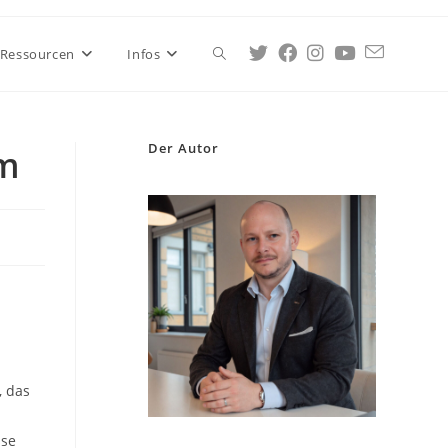
Ressourcen
Infos
Der Autor
um
n
, das
sse