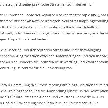
bietet gleichzeitig praktische Strategien zur Intervention.
r führenden Köpfe der kognitiven Verhaltenstherapie (KVT), hat 
therapeutischer Ansätze beigetragen. Sein Stressimpfungstrainin
andteil seiner Arbeit und findet in diesem Buch eine detaillierte
f abzielt, Individuen durch kognitive und verhaltensbezogene Tech
egen körperliche Krankheiten.
 die Theorien und Konzepte von Stress und Stressbewältigung.
echselwirkung zwischen externen Anforderungen und den individ
ressor an sich, sondern die individuelle Bewertung und Wahrnehmu
Bewertung ist zentral für die Entwicklung von
llierten Darstellung des Stressimpfungstrainings. Meichenbaum erl
e, die Trainingsphase und die Anwendungsphase. In der konzeption
ändnis für ihre Stressreaktionen und -muster zu entwickeln. Dies
n und die Erarbeitung eines individuellen Stressmodells. Die