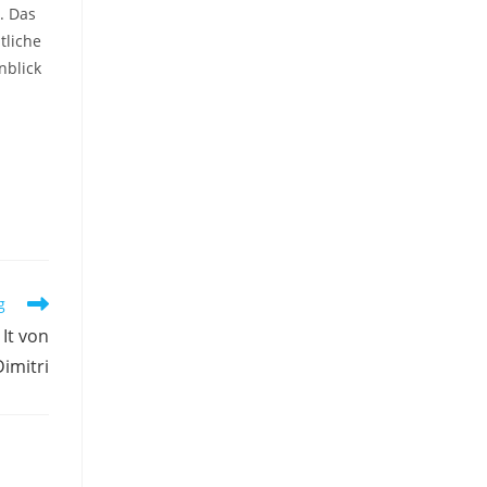
. Das
tliche
nblick
g
It von
imitri