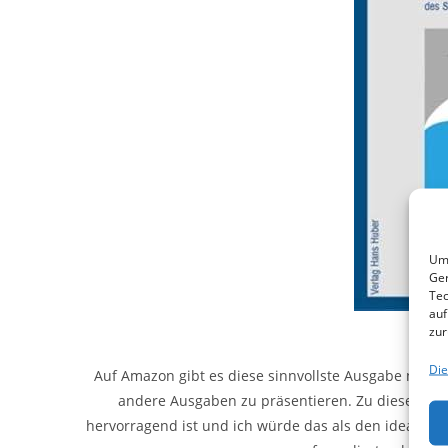
Um 
Ger
Tec
auf
zur
Die
Auf Amazon gibt es diese sinnvollste Ausgabe nur n
andere Ausgaben zu präsentieren. Zu dieser Aufl
hervorragend ist und ich würde das als den idealen